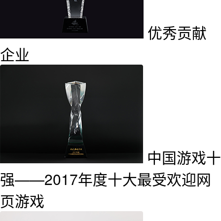
优秀贡献
企业
中国游戏十
强——2017年度十大最受欢迎网
页游戏