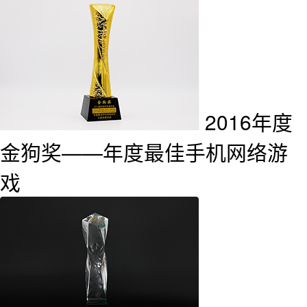
2016年度
金狗奖——年度最佳手机网络游
戏