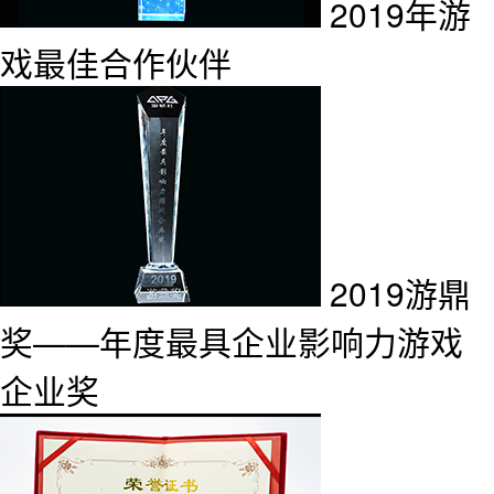
2019年游
戏最佳合作伙伴
2019游鼎
奖——年度最具企业影响力游戏
企业奖