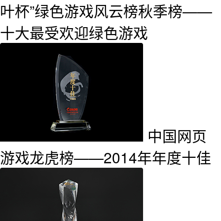
叶杯”绿色游戏风云榜秋季榜——
十大最受欢迎绿色游戏
中国网页
游戏龙虎榜——2014年年度十佳