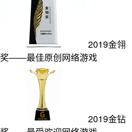
2019金翎
奖——最佳原创网络游戏
2019金钻
奖——最受欢迎网络游戏