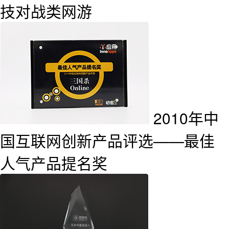
技对战类网游
2010年中
国互联网创新产品评选——最佳
人气产品提名奖