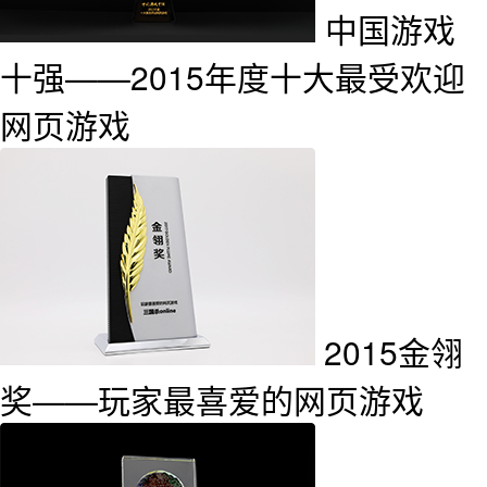
中国游戏
十强——2015年度十大最受欢迎
网页游戏
2015金翎
奖——玩家最喜爱的网页游戏