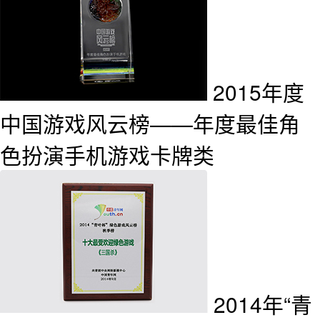
2015年度
中国游戏风云榜——年度最佳角
色扮演手机游戏卡牌类
2014年“青