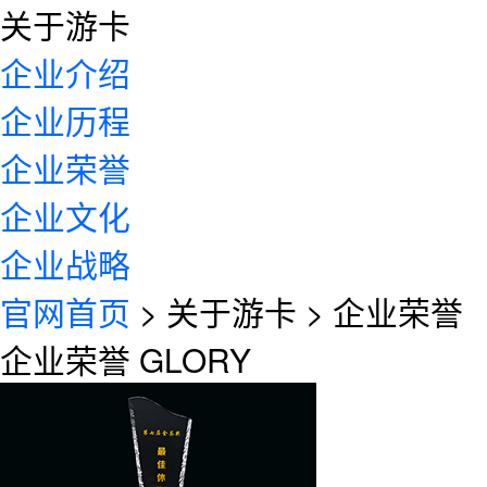
关于游卡
企业介绍
企业历程
企业荣誉
企业文化
企业战略
官网首页
> 关于游卡 > 企业荣誉
企业荣誉 GLORY