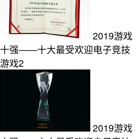
2019游戏
十强——十大最受欢迎电子竞技
游戏2
2019游戏