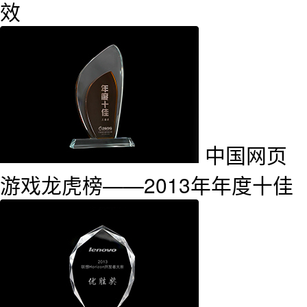
效
中国网页
游戏龙虎榜——2013年年度十佳