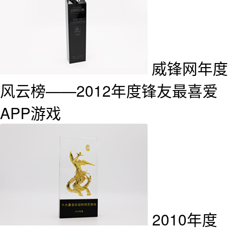
威锋网年度
风云榜——2012年度锋友最喜爱
APP游戏
2010年度