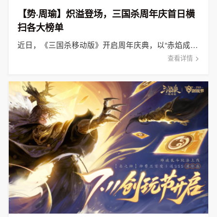
【势·周瑜】炽溢登场，三国杀周年庆首日横
扫各大榜单
近日，《三国杀移动版》开启周年庆典，以“赤焰成势，千古风流”之势，与亿万玩家共赴这场年度盛宴。
查看详情